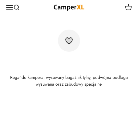
Przejdź do treści
CamperXL
Menu
Szukaj
Koszyk
Regał do kampera, wysuwany bagażnik tylny, podwójna podłoga
wysuwana oraz zabudowy specjalne.